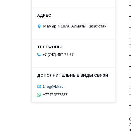
H
H
H
Мамыр 4 197а, Алматы, Казахстан
H
H
H
H
H
+7 (747) 457-72-37
H
H
H
H
H
1.reg@bk.ru
H
+77474577237
H
7
8