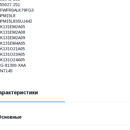
55027-251
BFWFR0ALK79FG3
HPM15L8
HPM15L83SUJ442
PK131EM2A05
PK131EM2A08
PK131EM2A09
PK131EM4A05
PK131O21A05
PK131O23A05
PK131O24A05
SG-81300-XAA
SN7145
арактеристики
Основные