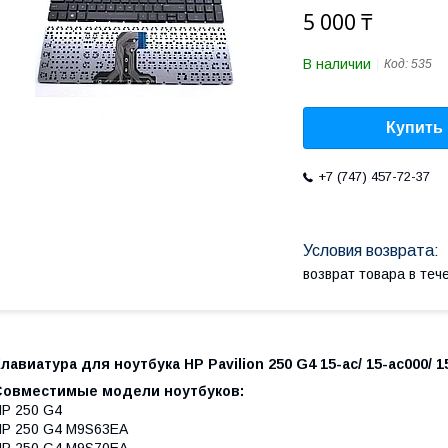
5 000 ₸
В наличии
Код:
535
Купить
+7 (747) 457-72-37
возврат товара в те
лавиатура для ноутбука HP Pavilion 250 G4 15-ac/ 15-ac000/ 15
Совместимые модели ноутбуков:
P 250 G4
P 250 G4 M9S63EA
P 250 G4 M9S70EA