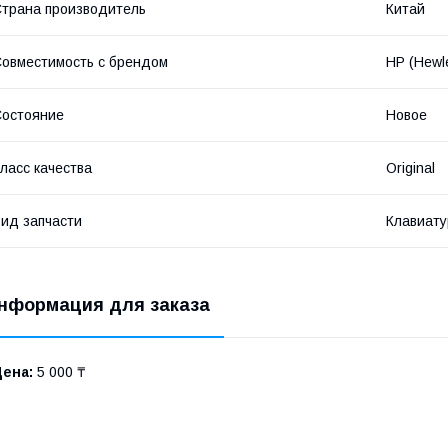
трана производитель
Китай
овместимость с брендом
HP (Hewle
остояние
Новое
ласс качества
Original
ид запчасти
Клавиату
нформация для заказа
Цена:
5 000 ₸