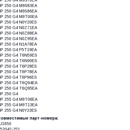
P 250 G4 M9S83EA
P 250 G4 M9S86EA
HP 250 G4 M9T00EA
P 250 G4 N0Y20ES
P 250 G4 N0Z71EA
P 250 G4 N0Z88EA
P 250 G4 N0Z95EA
P 250 G4 N1A78EA
P 250 G4 P5T19EA
P 250 G4 T6N59ES
P 250 G4 T6N90ES
P 250 G4 T6P28ES
P 250 G4 T6P78EA
P 250 G4 T6P96ES
HP 250 G4 T6Q94EA
HP 250 G4 T6Q95EA
P 250 G4
HP 255 G4 M9T08EA
HP 255 G4 M9T13EA
P 255 G4 N0Y23ES
Совместимые парт-номера:
J1650
52042-251