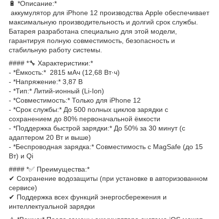
🔋 *Описание:*
аккумулятор для iPhone 12 производства Apple обеспечивает
максимальную производительность и долгий срок службы.
Батарея разработана специально для этой модели,
гарантируя полную совместимость, безопасность и
стабильную работу системы.
#### *🔧 Характеристики:*
- *Ёмкость:* 2815 мАч (12,68 Вт·ч)
- *Напряжение:* 3,87 В
- *Тип:* Литий-ионный (Li-Ion)
- *Совместимость:* Только для iPhone 12
- *Срок службы:* До 500 полных циклов зарядки с
сохранением до 80% первоначальной ёмкости
- *Поддержка быстрой зарядки:* До 50% за 30 минут (с
адаптером 20 Вт и выше)
- *Беспроводная зарядка:* Совместимость с MagSafe (до 15
Вт) и Qi
#### *✅ Преимущества:*
✔ Сохранение водозащиты (при установке в авторизованном
сервисе)
✔ Поддержка всех функций энергосбережения и
интеллектуальной зарядки