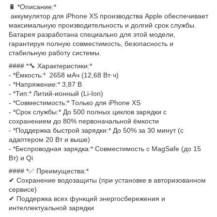
🔋 *Описание:*
аккумулятор для iPhone XS производства Apple обеспечивает
максимальную производительность и долгий срок службы.
Батарея разработана специально для этой модели,
гарантируя полную совместимость, безопасность и
стабильную работу системы.
#### *🔧 Характеристики:*
- *Ёмкость:* 2658 мАч (12,68 Вт·ч)
- *Напряжение:* 3,87 В
- *Тип:* Литий-ионный (Li-Ion)
- *Совместимость:* Только для iPhone XS
- *Срок службы:* До 500 полных циклов зарядки с
сохранением до 80% первоначальной ёмкости
- *Поддержка быстрой зарядки:* До 50% за 30 минут (с
адаптером 20 Вт и выше)
- *Беспроводная зарядка:* Совместимость с MagSafe (до 15
Вт) и Qi
#### *✅ Преимущества:*
✔ Сохранение водозащиты (при установке в авторизованном
сервисе)
✔ Поддержка всех функций энергосбережения и
интеллектуальной зарядки