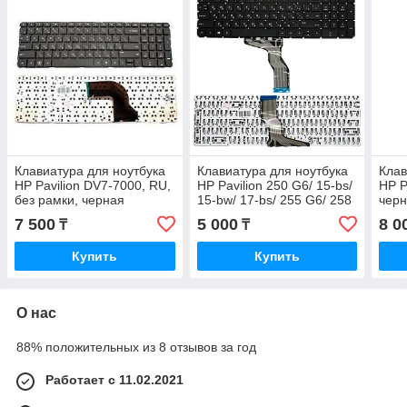
Клавиатура для ноутбука
Клавиатура для ноутбука
Клав
HP Pavilion DV7-7000, RU,
HP Pavilion 250 G6/ 15-bs/
HP P
без рамки, черная
15-bw/ 17-bs/ 255 G6/ 258
чер
G6 , RU, без рамки
7 500
5 000
8 0
₸
₸
Купить
Купить
О нас
88% положительных из 8 отзывов за год
Работает с 11.02.2021