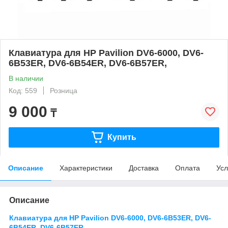
Клавиатура для HP Pavilion DV6-6000, DV6-
6B53ER, DV6-6B54ER, DV6-6B57ER,
В наличии
Код: 559
Розница
9 000
₸
Купить
Описание
Характеристики
Доставка
Оплата
Усл
Описание
Клавиатура для HP Pavilion DV6-6000, DV6-6B53ER, DV6-
6B54ER, DV6-6B57ER,