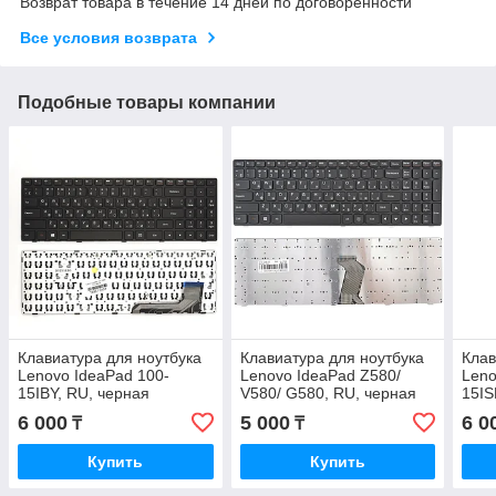
Возврат товара в течение 14 дней по договоренности
Все условия возврата
Подобные товары компании
Клавиатура для ноутбука
Клавиатура для ноутбука
Клав
Lenovo IdeaPad 100-
Lenovo IdeaPad Z580/
Leno
15IBY, RU, черная
V580/ G580, RU, черная
15IS
6 000
5 000
6 0
₸
₸
Купить
Купить