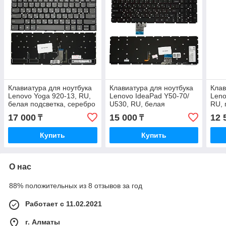
Клавиатура для ноутбука
Клавиатура для ноутбука
Клав
Lenovo Yoga 920-13, RU,
Lenovo IdeaPad Y50-70/
Leno
белая подсветка, серебро
U530, RU, белая
RU, 
подсветка, без рамки,
17 000
15 000
12 
₸
₸
черная
Купить
Купить
О нас
88% положительных из 8 отзывов за год
Работает с 11.02.2021
г. Алматы