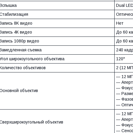
Вспышка
Dual LE
Стабилизация
Оптичес
Запись 8K видео
Нет
Запись 4К видео
До 60 к
Запись 1080p видео
До 60 к
Замедленная съемка
240 кадр
Угол широкоугольного объектива
120°
Количество объективов
2 (12 МП
— 12 М
— Аперту
— Фокус
Основной объектив
— Разме
— Фазовы
— Оптич
— 12 М
— Аперту
Сверхширокоугольный объектив
— Фокус
— Сенсо