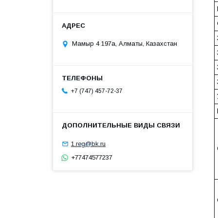
Мамыр 4 197а, Алматы, Казахстан
+7 (747) 457-72-37
1.reg@bk.ru
+77474577237