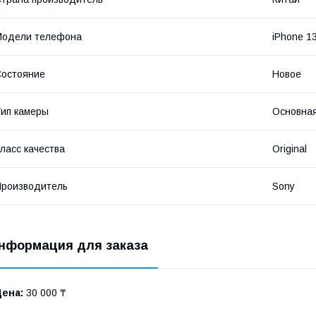
Модели телефона
iPhone 1
остояние
Новое
ип камеры
Основна
ласс качества
Original
роизводитель
Sony
нформация для заказа
Цена:
30 000 ₸