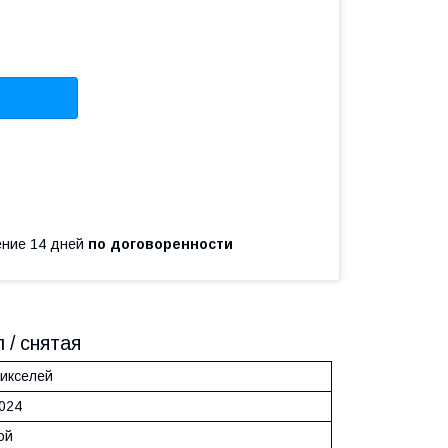
чение 14 дней
по договоренности
 / снятая
пикселей
3024
ой