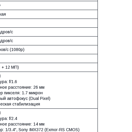
D
кая
адров/c
адров/c
ов/c (1080p)
 + 12 МП)
П
ра: f/1.6
ное расстояние: 26 мм
р пикселя: 1.7 микрон
й автофокус (Dual Pixel)
еская стабилизация
П
ра: f/2.4
ное расстояние: 14 мм
р: 1/3.4″, Sony IMX372 (Exmor-RS CMOS)