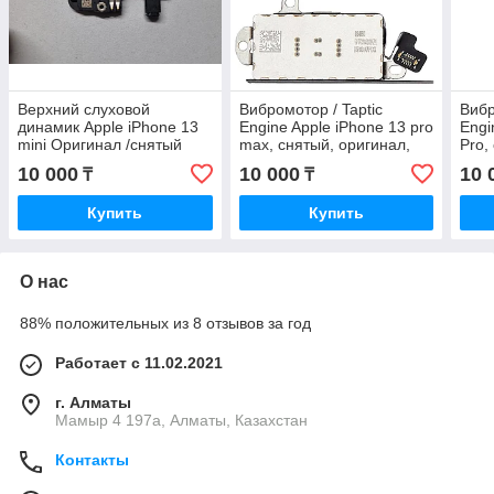
Верхний слуховой
Вибромотор / Taptic
Вибр
динамик Apple iPhone 13
Engine Apple iPhone 13 pro
Engi
mini Оригинал /снятый
max, снятый, оригинал,
Pro,
10 000
10 000
10 
₸
₸
Купить
Купить
О нас
88% положительных из 8 отзывов за год
Работает с 11.02.2021
г. Алматы
Мамыр 4 197а, Алматы, Казахстан
Контакты