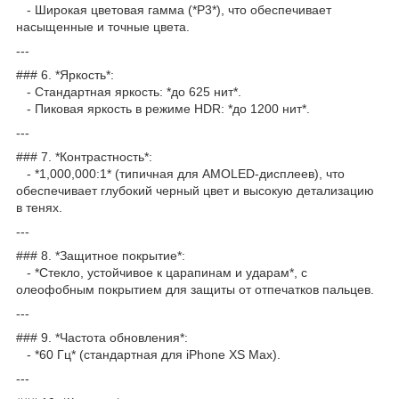
- Широкая цветовая гамма (*P3*), что обеспечивает
насыщенные и точные цвета.
---
### 6. *Яркость*:
- Стандартная яркость: *до 625 нит*.
- Пиковая яркость в режиме HDR: *до 1200 нит*.
---
### 7. *Контрастность*:
- *1,000,000:1* (типичная для AMOLED-дисплеев), что
обеспечивает глубокий черный цвет и высокую детализацию
в тенях.
---
### 8. *Защитное покрытие*:
- *Стекло, устойчивое к царапинам и ударам*, с
олеофобным покрытием для защиты от отпечатков пальцев.
---
### 9. *Частота обновления*:
- *60 Гц* (стандартная для iPhone XS Max).
---