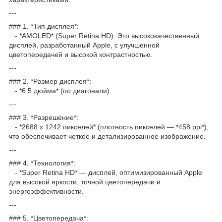
---
### 1. *Тип дисплея*:
- *AMOLED* (Super Retina HD). Это высококачественный
дисплей, разработанный Apple, с улучшенной
цветопередачей и высокой контрастностью.
---
### 2. *Размер дисплея*:
- *6.5 дюйма* (по диагонали).
---
### 3. *Разрешение*:
- *2688 x 1242 пикселей* (плотность пикселей — *458 ppi*),
что обеспечивает четкое и детализированное изображение.
---
### 4. *Технология*:
- *Super Retina HD* — дисплей, оптимизированный Apple
для высокой яркости, точной цветопередачи и
энергоэффективности.
---
### 5. *Цветопередача*: