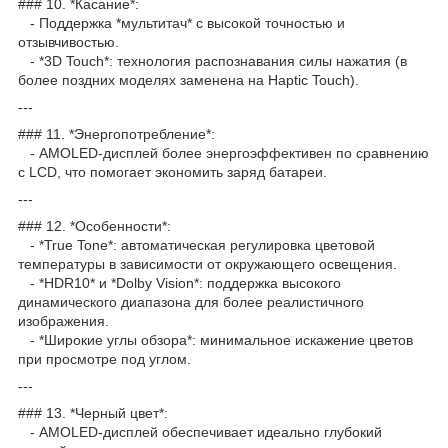
### 10. *Касание*:
- Поддержка *мультитач* с высокой точностью и
отзывчивостью.
- *3D Touch*: технология распознавания силы нажатия (в
более поздних моделях заменена на Haptic Touch).
---
### 11. *Энергопотребление*:
- AMOLED-дисплей более энергоэффективен по сравнению
с LCD, что помогает экономить заряд батареи.
---
### 12. *Особенности*:
- *True Tone*: автоматическая регулировка цветовой
температуры в зависимости от окружающего освещения.
- *HDR10* и *Dolby Vision*: поддержка высокого
динамического диапазона для более реалистичного
изображения.
- *Широкие углы обзора*: минимальное искажение цветов
при просмотре под углом.
---
### 13. *Черный цвет*:
- AMOLED-дисплей обеспечивает идеально глубокий