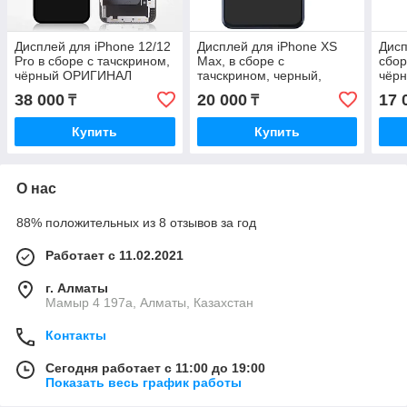
Дисплей для iPhone 12/12
Дисплей для iPhone XS
Дисп
Pro в сборе с тачскрином,
Max, в сборе с
сбор
чёрный ОРИГИНАЛ
тачскрином, черный,
чёр
AMOLED
OLED
38 000
20 000
17 
₸
₸
Купить
Купить
О нас
88% положительных из 8 отзывов за год
Работает с 11.02.2021
г. Алматы
Мамыр 4 197а, Алматы, Казахстан
Контакты
Сегодня работает с 11:00 до 19:00
Показать весь график работы