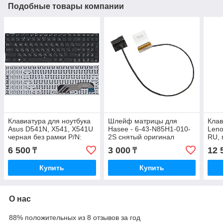
Подобные товары компании
Клавиатура для ноутбука
Шлейф матрицы для
Клав
Asus D541N, X541, X541U
Hasee - 6-43-N85H1-010-
Leno
черная без рамки P/N:
2S снятый оригинал
RU, 
0KN0-UK2RU16
6 500
3 000
12 
₸
₸
Купить
Купить
О нас
88% положительных из 8 отзывов за год