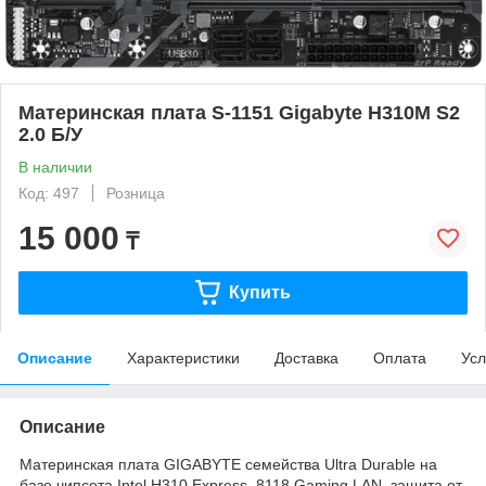
Материнская плата S-1151 Gigabyte H310M S2
2.0 Б/У
В наличии
Код: 497
Розница
15 000
₸
Купить
Описание
Характеристики
Доставка
Оплата
Усл
Описание
Материнская плата GIGABYTE семейства Ultra Durable на
базе чипсета Intel H310 Express, 8118 Gaming LAN, защита от