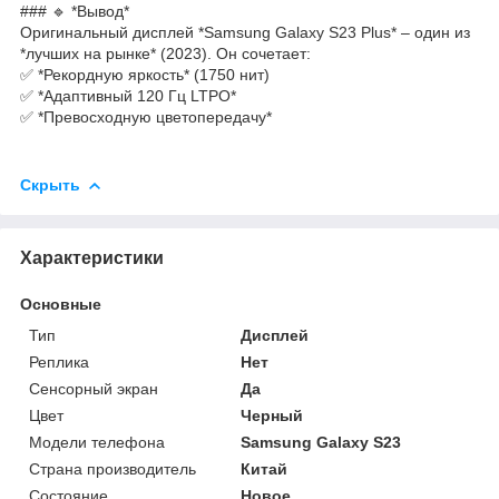
### 🔹 *Вывод*
Оригинальный дисплей *Samsung Galaxy S23 Plus* – один из
*лучших на рынке* (2023). Он сочетает:
✅ *Рекордную яркость* (1750 нит)
✅ *Адаптивный 120 Гц LTPO*
✅ *Превосходную цветопередачу*
Скрыть
Характеристики
Основные
Тип
Дисплей
Реплика
Нет
Сенсорный экран
Да
Цвет
Черный
Модели телефона
Samsung Galaxy S23
Страна производитель
Китай
Состояние
Новое