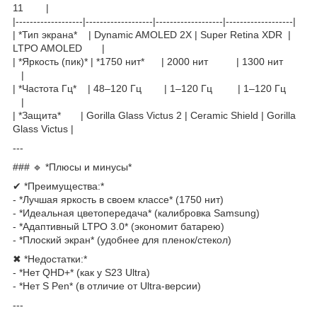
11 |
|-------------------|-------------------|-------------------|-------------------|
| *Тип экрана* | Dynamic AMOLED 2X | Super Retina XDR |
LTPO AMOLED |
| *Яркость (пик)* | *1750 нит* | 2000 нит | 1300 нит
|
| *Частота Гц* | 48–120 Гц | 1–120 Гц | 1–120 Гц
|
| *Защита* | Gorilla Glass Victus 2 | Ceramic Shield | Gorilla
Glass Victus |
---
### 🔹 *Плюсы и минусы*
✔ *Преимущества:*
- *Лучшая яркость в своем классе* (1750 нит)
- *Идеальная цветопередача* (калибровка Samsung)
- *Адаптивный LTPO 3.0* (экономит батарею)
- *Плоский экран* (удобнее для пленок/стекол)
✖ *Недостатки:*
- *Нет QHD+* (как у S23 Ultra)
- *Нет S Pen* (в отличие от Ultra-версии)
---