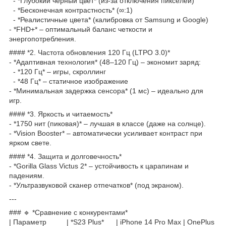
- *Глубокий черный цвет* (из-за отключения пикселей)
- *Бесконечная контрастность* (∞:1)
- *Реалистичные цвета* (калибровка от Samsung и Google)
- *FHD+* – оптимальный баланс четкости и
энергопотребления.
#### *2. Частота обновления 120 Гц (LTPO 3.0)*
- *Адаптивная технология* (48–120 Гц) – экономит заряд:
- *120 Гц* – игры, скроллинг
- *48 Гц* – статичное изображение
- *Минимальная задержка сенсора* (1 мс) – идеально для
игр.
#### *3. Яркость и читаемость*
- *1750 нит (пиковая)* – лучшая в классе (даже на солнце).
- *Vision Booster* – автоматически усиливает контраст при
ярком свете.
#### *4. Защита и долговечность*
- *Gorilla Glass Victus 2* – устойчивость к царапинам и
падениям.
- *Ультразвуковой сканер отпечатков* (под экраном).
---
### 🔹 *Сравнение с конкурентами*
| Параметр | *S23 Plus* | iPhone 14 Pro Max | OnePlus