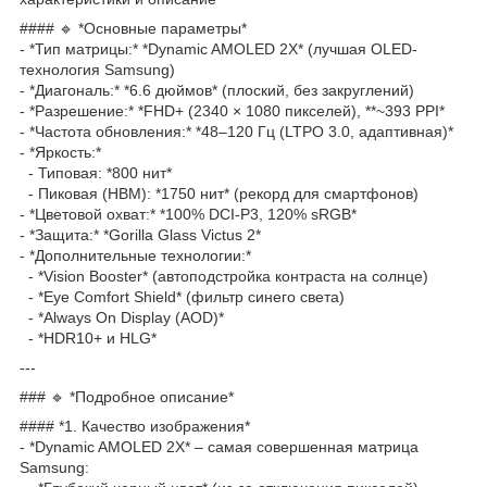
#### 🔹 *Основные параметры*
- *Тип матрицы:* *Dynamic AMOLED 2X* (лучшая OLED-
технология Samsung)
- *Диагональ:* *6.6 дюймов* (плоский, без закруглений)
- *Разрешение:* *FHD+ (2340 × 1080 пикселей), **~393 PPI*
- *Частота обновления:* *48–120 Гц (LTPO 3.0, адаптивная)*
- *Яркость:*
- Типовая: *800 нит*
- Пиковая (HBM): *1750 нит* (рекорд для смартфонов)
- *Цветовой охват:* *100% DCI-P3, 120% sRGB*
- *Защита:* *Gorilla Glass Victus 2*
- *Дополнительные технологии:*
- *Vision Booster* (автоподстройка контраста на солнце)
- *Eye Comfort Shield* (фильтр синего света)
- *Always On Display (AOD)*
- *HDR10+ и HLG*
---
### 🔹 *Подробное описание*
#### *1. Качество изображения*
- *Dynamic AMOLED 2X* – самая совершенная матрица
Samsung: