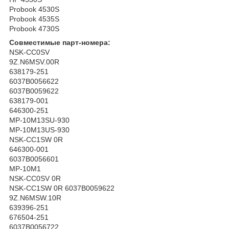
Probook 4530S
Probook 4535S
Probook 4730S
Совместимые парт-номера:
NSK-CC0SV
9Z.N6MSV.00R
638179-251
6037B0056622
6037B0059622
638179-001
646300-251
MP-10M13SU-930
MP-10M13US-930
NSK-CC1SW 0R
646300-001
6037B0056601
MP-10M1
NSK-CC0SV 0R
NSK-CC1SW 0R 6037B0059622
9Z.N6MSW.10R
639396-251
676504-251
6037B0056722