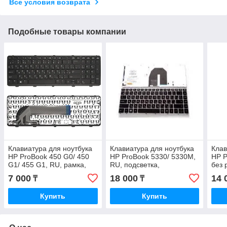
Все условия возврата
Подобные товары компании
Клавиатура для ноутбука
Клавиатура для ноутбука
Клав
HP ProBook 450 G0/ 450
HP ProBook 5330/ 5330M,
HP P
G1/ 455 G1, RU, рамка,
RU, подсветка,
без 
черная
серебристая
7 000
18 000
14 
₸
₸
Купить
Купить