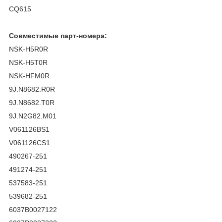
CQ615
Совместимые парт-номера:
NSK-H5R0R
NSK-H5T0R
NSK-HFM0R
9J.N8682.R0R
9J.N8682.T0R
9J.N2G82.M01
V061126BS1
V061126CS1
490267-251
491274-251
537583-251
539682-251
6037B0027122