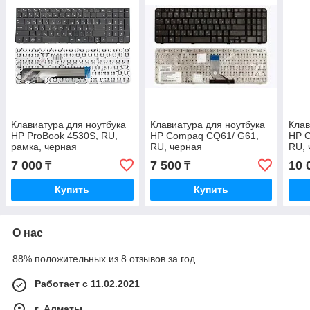
Клавиатура для ноутбука
Клавиатура для ноутбука
Клав
HP ProBook 4530S, RU,
HP Compaq CQ61/ G61,
HP 
рамка, черная
RU, черная
RU, 
7 000
7 500
10 
₸
₸
Купить
Купить
О нас
88% положительных из 8 отзывов за год
Работает с 11.02.2021
г. Алматы