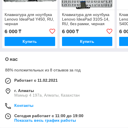
Клавиатура для ноутбука
Клавиатура для ноутбука
Клав
Lenovo IdeaPad Y450, RU,
Lenovo IdeaPad 310S-14,
Leno
черная
RU, без рамки, черная
S400
6 000
6 000
6 0
₸
₸
Купить
Купить
О нас
88% положительных из 8 отзывов за год
Работает с 11.02.2021
г. Алматы
Мамыр 4 197а, Алматы, Казахстан
Контакты
Сегодня работает с 11:00 до 19:00
Показать весь график работы