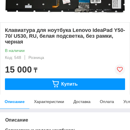
Клавиатура для ноутбука Lenovo IdeaPad Y50-
70/ U530, RU, белая подсветка, без рамки,
черная
В наличии
Код: 548
Розница
15 000
₸
Купить
Описание
Характеристики
Доставка
Оплата
Усл
Описание
Совместимые модели ноутбуков: