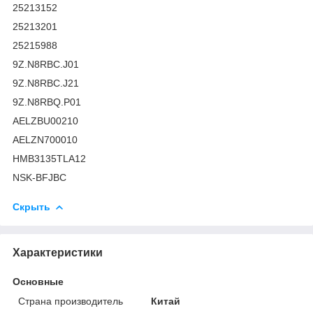
25213152
25213201
25215988
9Z.N8RBC.J01
9Z.N8RBC.J21
9Z.N8RBQ.P01
AELZBU00210
AELZN700010
HMB3135TLA12
NSK-BFJBC
Скрыть
Характеристики
Основные
Страна производитель
Китай