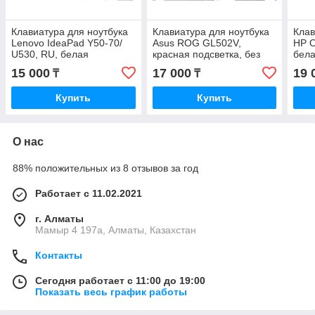
Клавиатура для ноутбука
Клавиатура для ноутбука
Клав
Lenovo IdeaPad Y50-70/
Asus ROG GL502V,
HP O
U530, RU, белая
красная подсветка, без
бела
подсветка, без рамки,
рамки, черная
рамк
15 000
17 000
19 
₸
₸
черная
Купить
Купить
О нас
88% положительных из 8 отзывов за год
Работает с 11.02.2021
г. Алматы
Мамыр 4 197а, Алматы, Казахстан
Контакты
Сегодня работает с 11:00 до 19:00
Показать весь график работы