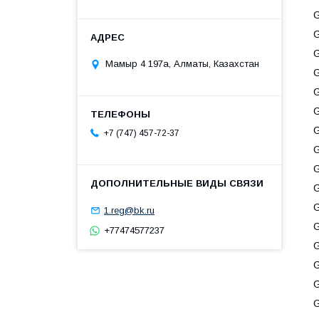
Мамыр 4 197а, Алматы, Казахстан
+7 (747) 457-72-37
1.reg@bk.ru
+77474577237