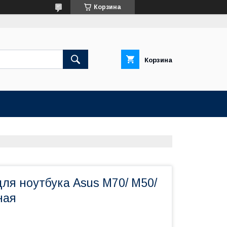
Корзина
Корзина
ля ноутбука Asus M70/ M50/
ная