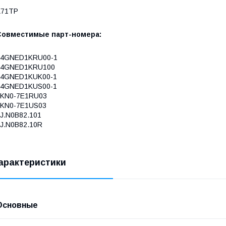
X71TP
Совместимые парт-номера:
04GNED1KRU00-1
04GNED1KRU100
04GNED1KUK00-1
04GNED1KUS00-1
0KN0-7E1RU03
0KN0-7E1US03
J.N0B82.101
J.N0B82.10R
арактеристики
Основные