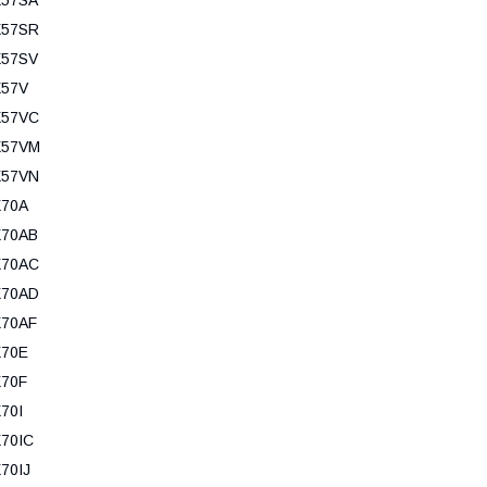
X57SR
X57SV
X57V
X57VC
X57VM
X57VN
X70A
X70AB
X70AC
X70AD
X70AF
X70E
X70F
70I
70IC
70IJ