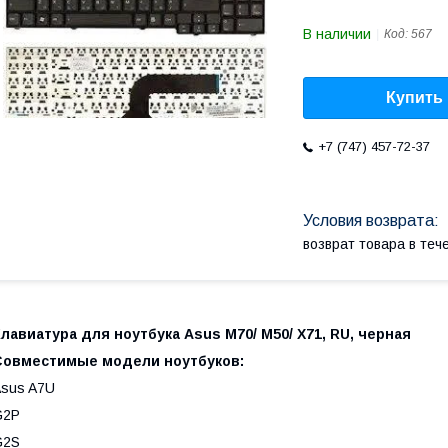
В наличии
Код:
567
Купить
+7 (747) 457-72-37
возврат товара в те
лавиатура для ноутбука Asus M70/ M50/ X71, RU, черная
Совместимые модели ноутбуков:
sus A7U
G2P
G2S