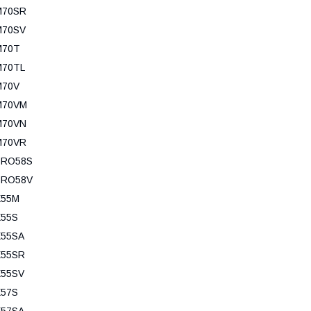
M70SR
M70SV
M70T
M70TL
M70V
M70VM
M70VN
M70VR
PRO58S
PRO58V
X55M
X55S
X55SA
X55SR
X55SV
X57S
X57SA