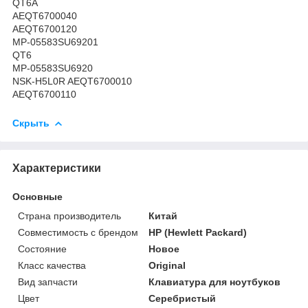
QT6A
AEQT6700040
AEQT6700120
MP-05583SU69201
QT6
MP-05583SU6920
NSK-H5L0R AEQT6700010
AEQT6700110
Скрыть
Характеристики
Основные
Страна производитель
Китай
Совместимость с брендом
HP (Hewlett Packard)
Состояние
Новое
Класс качества
Original
Вид запчасти
Клавиатура для ноутбуков
Цвет
Серебристый