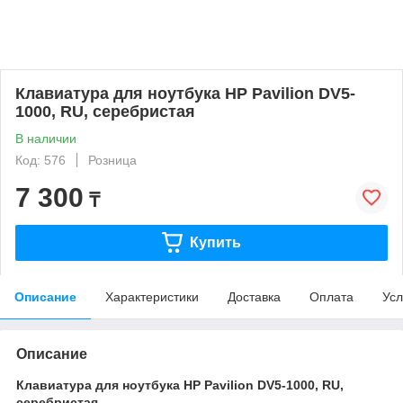
Клавиатура для ноутбука HP Pavilion DV5-
1000, RU, серебристая
В наличии
Код: 576
Розница
7 300
₸
Купить
Описание
Характеристики
Доставка
Оплата
Усл
Описание
Клавиатура для ноутбука HP Pavilion DV5-1000, RU,
серебристая