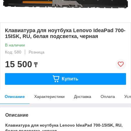
Клавиатура для ноутбука Lenovo IdeaPad 700-
15ISK, RU, белая подсветка, черная
В наличии
Код: 580
Розница
15 500
₸
Купить
Описание
Характеристики
Доставка
Оплата
Усл
Описание
Клавиатура для ноутбука Lenovo IdeaPad 700-15ISK, RU,
белая подсветка, черная