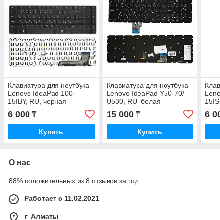
Клавиатура для ноутбука
Клавиатура для ноутбука
Клав
Lenovo IdeaPad 100-
Lenovo IdeaPad Y50-70/
Leno
15IBY, RU, черная
U530, RU, белая
15IS
подсветка, без рамки,
6 000
15 000
6 0
₸
₸
черная
Купить
Купить
О нас
88% положительных из 8 отзывов за год
Работает с 11.02.2021
г. Алматы