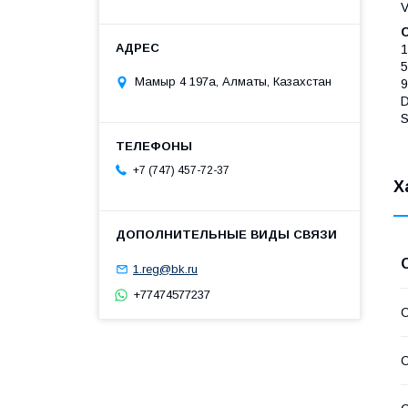
V
1
Мамыр 4 197а, Алматы, Казахстан
9
+7 (747) 457-72-37
Х
1.reg@bk.ru
+77474577237
С
С