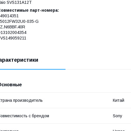
aio SVS131A12T
Совместимые парт-номера:
49014351
55012FW32U0-035-G
Z.N6BBF.40R
D13102004354
SVS149059211
арактеристики
Основные
трана производитель
Китай
овместимость с брендом
Sony