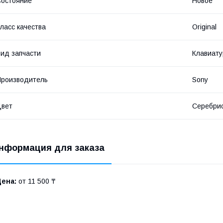
остояние
Новое
ласс качества
Original
ид запчасти
Клавиату
роизводитель
Sony
Цвет
Серебри
нформация для заказа
Цена:
от 11 500 ₸