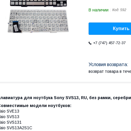
В наличии
Код:
592
Купить
+7 (747) 457-72-37
возврат товара в те
лавиатура для ноутбука Sony SVS13, RU, без рамки, серебр
Совместимые модели ноутбуков:
aio SVE13
aio SVS13
aio SVS131
aio SVS13A2S1C