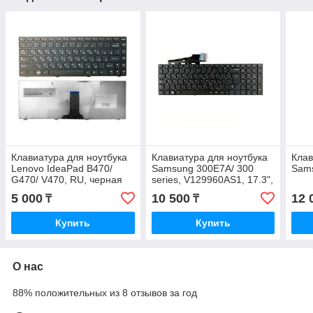
Клавиатура для ноутбука
Клавиатура для ноутбука
Клав
Lenovo IdeaPad B470/
Samsung 300E7A/ 300
Sams
G470/ V470, RU, черная
series, V129960AS1, 17.3",
ENG, черная
5 000
10 500
12 
₸
₸
Купить
Купить
О нас
88% положительных из 8 отзывов за год