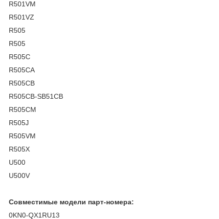
R501VM
R501VZ
R505
R505
R505C
R505CA
R505CB
R505CB-SB51CB
R505CM
R505J
R505VM
R505X
U500
U500V
Совместимые модели парт-номера:
0KN0-QX1RU13