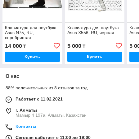
Клавиатура для ноутбука
Клавиатура для ноутбука
Клав
Asus N75, RU,
Asus X556, RU, черная
Asus
серебристая
14 000
5 000
5 0
₸
₸
Купить
Купить
О нас
88% положительных из 8 отзывов за год
Работает с 11.02.2021
г. Алматы
Мамыр 4 197а, Алматы, Казахстан
Контакты
Сегодня работает с 11:00 до 19:00