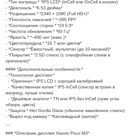
- *Тип матрицы:* *IPS LCD* (InCell или OnCell в копиях)
- *Диагональ:* *6.53 дюйма*
- *Разрешение:* *2340 × 1080 (Full HD+)*
- *Плотность пикселей:* *~395 PPI*
- *Соотношение сторон:* *19.5:9*
- *Частота обновления:* *60 Гц*
- *Яркость:* *~400 нит (макс.)*
- *Цветопередача:* *16.7 млн цветов*
- *Сенсор:* *Ёмкостный, мультитач (до 10 касаний)*
- *Покрытие:* *2.5D стекло (с олеофобным слоем в
оригинале)*
#### *Дополнительные особенности:*
- *Технология дисплея:*
- *Оригинал:* IPS LCD с хорошей калибровкой
- *Качественная копия:* IPS InCell (сенсор встроен в
матрицу, лучше отклик)
- *Дешёвые аналоги:* TN или IPS без InCell (хуже углы
обзора, цвета)
- *Защита:* Нет Gorilla Glass (обычное закалённое стекло)
- *Вырез под камеру:* *Каплевидный (капля)*
---
### *Описание дисплея Xiaomi Poco M3*