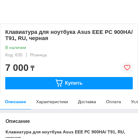
Клавиатура для ноутбука Asus EEE PC 900HA/
T91, RU, черная
В наличии
Код: 635
Розница
7 000
₸
Купить
Описание
Характеристики
Доставка
Оплата
Усл
Описание
Клавиатура для ноутбука Asus EEE PC 900HA/ T91, RU,
черная