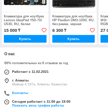
Клавиатура для ноутбука
Клавиатура для ноутбука
Клав
Lenovo IdeaPad Y50-70/
HP Pavilion DM3-1000, RU,
MSI 
U530, RU, белая
без рамки, черная
RGB-
подсветка, без рамки,
рамк
15 000
6 300
27 
₸
₸
черная
Купить
Купить
О нас
88% положительных из 8 отзывов за год
Работает с 11.02.2021
г. Алматы
Мамыр 4 197а, Алматы, Казахстан
Контакты
Сегодня работает с 11:00 до 19:00
Показать весь график работы