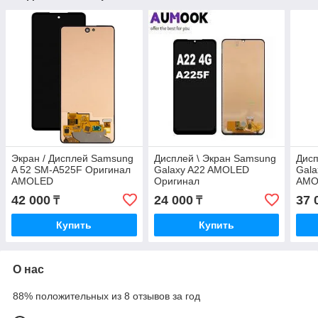
Экран / Дисплей Samsung
Дисплей \ Экран Samsung
Дисп
A 52 SM-A525F Оригинал
Galaxy A22 AMOLED
Gala
AMOLED
Оригинал
AMO
42 000
24 000
37 
₸
₸
Купить
Купить
О нас
88% положительных из 8 отзывов за год