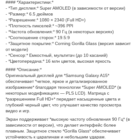
#### *Характеристики:*
- *Тип дисплея:* Super AMOLED (в зависимости от версии)
- *Размер:* 6.5 дюймов
- *Разрешение:* 1080 × 2340 (Full HD+)
- *Плотность пикселей:* ~396 PPI
- *Частота обновления:* 90 Гц (в некоторых версиях)
- *Соотношение сторон:* 19.5:9
- *Защитное покрытие:* Corning Gorilla Glass (версия зависит
от модели)
- *Сенсор:* Емкостный, мультитач (до 10 касаний)
- *Цветопередача:* 16 млн цветов, высокая яркость
#### *Описание:*
Оригинальный дисплей для *Samsung Galaxy A15*
обеспечивает *четкое, яркое и детализированное
изображение* благодаря технологии *Super AMOLED* (в
некоторых модификациях — PLS LCD). Матрица с
*разрешением Full HD+* передает насыщенные цвета и
глубокий черный цвет, что улучшает качество просмотра
видео и игр.
Экран поддерживает *высокую частоту обновления 90 Гц* (в
зависимости от версии), что делает интерфейс более
плавным. Защитное стекло *Gorilla Glass* обеспечивает
устойчивость к царапинам и небольшим ударам.