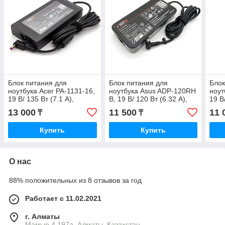
Блок питания для
Блок питания для
Блок
ноутбука Acer PA-1131-16,
ноутбука Asus ADP-120RH
ноут
19 В/ 135 Вт (7.1 А),
B, 19 В/ 120 Вт (6.32 А),
19 В
5.5/1.7 мм, Slim, Verton
4.5/3 мм
5.5/
13 000
11 500
11 
₸
₸
Купить
Купить
О нас
88% положительных из 8 отзывов за год
Работает с 11.02.2021
г. Алматы
Мамыр 4 197а, Алматы, Казахстан