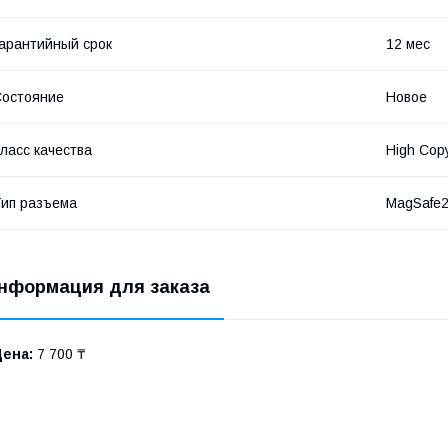
арантийный срок
12 мес
остояние
Новое
ласс качества
High Cop
ип разъема
MagSafe
нформация для заказа
Цена:
7 700 ₸