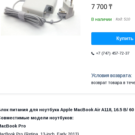
7 700 ₸
В наличии
Код:
510
Купить
+7 (747) 457-72-37
возврат товара в те
лок питания для ноутбука Apple MacBook Air A118, 16.5 В/ 60 В
Совместимые модели ноутбуков:
MacBook Pro
acBook Pro (Retina, 13-inch, Early 2013)