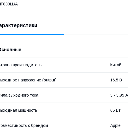
F839LL/A
арактеристики
Основные
трана производитель
Китай
ыходное напряжение (output)
16.5 В
ила выходного тока
3 - 3.95 А
Выходная мощность
65 Вт
овместимость с брендом
Apple