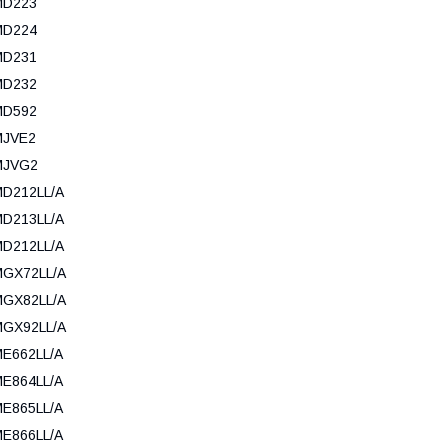
MD223
MD224
MD231
MD232
MD592
MJVE2
MJVG2
D212LL/A
D213LL/A
D212LL/A
MGX72LL/A
MGX82LL/A
MGX92LL/A
E662LL/A
E864LL/A
E865LL/A
E866LL/A