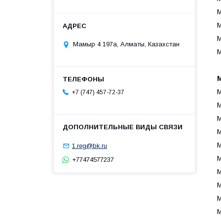
M
M
M
Мамыр 4 197а, Алматы, Казахстан
M
M
M
+7 (747) 457-72-37
M
M
M
M
1.reg@bk.ru
M
+77474577237
M
M
M
M