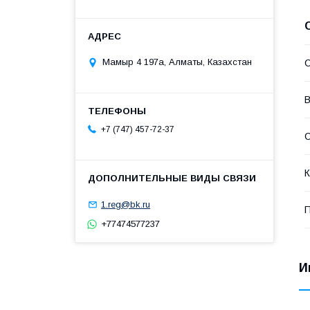
Мамыр 4 197а, Алматы, Казахстан
С
В
+7 (747) 457-72-37
С
К
1.reg@bk.ru
П
+77474577237
И