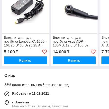
Блок питания для
Блок питания для
Блок
ноутбука Lenovo PA-1650-
ноутбука Asus ADP-
ноут
16I, 20 В/ 65 Вт (3.25 А),
180MB, 19.5 В/ 180 Вт
Air 
прямоугольный разъем,
(9.23 А), 6.0/3.7 мм, Slim,
(3.6
5 100
14 000
7 7
₸
₸
Verton
Verton
Vert
Купить
Купить
О нас
88% положительных из 8 отзывов за год
Работает с 11.02.2021
г. Алматы
Мамыр 4 197а, Алматы, Казахстан