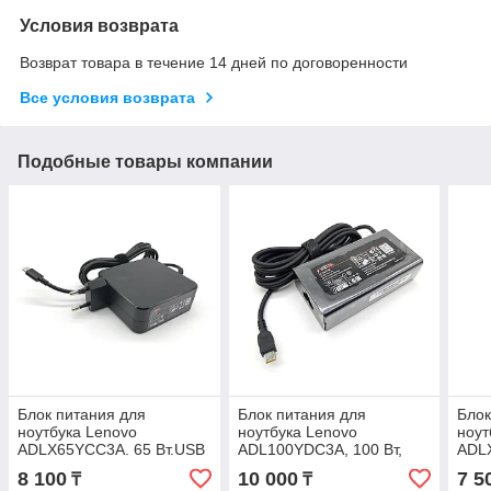
Условия возврата
Возврат товара в течение 14 дней по договоренности
Все условия возврата
Подобные товары компании
Блок питания для
Блок питания для
Блок
ноутбука Lenovo
ноутбука Lenovo
ноут
ADLX65YCC3A. 65 Вт.USB
ADL100YDC3A, 100 Вт,
ADLX
Type-C.
USB Type-C
Type
8 100
10 000
7 5
₸
₸