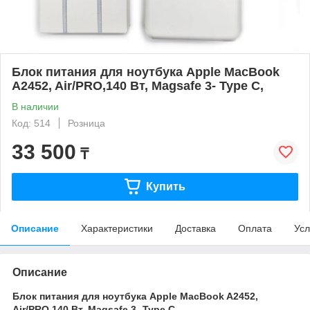
Блок питания для ноутбука Apple MacBook
A2452, Air/PRO,140 Вт, Magsafe 3- Type C,
В наличии
Код: 514
Розница
33 500
₸
Купить
Описание
Характеристики
Доставка
Оплата
Усл
Описание
Блок питания для ноутбука Apple MacBook A2452,
Air/PRO,140 Вт, Magsafe 3- Type C,