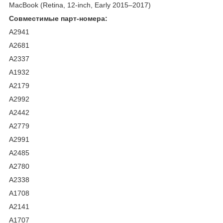
MacBook (Retina, 12-inch, Early 2015–2017)
Совместимые парт-номера:
A2941
A2681
A2337
A1932
A2179
A2992
A2442
A2779
A2991
A2485
A2780
A2338
A1708
A2141
A1707