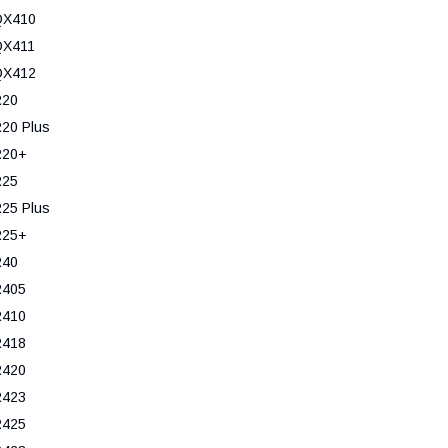
QX410
QX411
QX412
R20
20 Plus
R20+
R25
25 Plus
R25+
R40
R405
R410
R418
R420
R423
R425