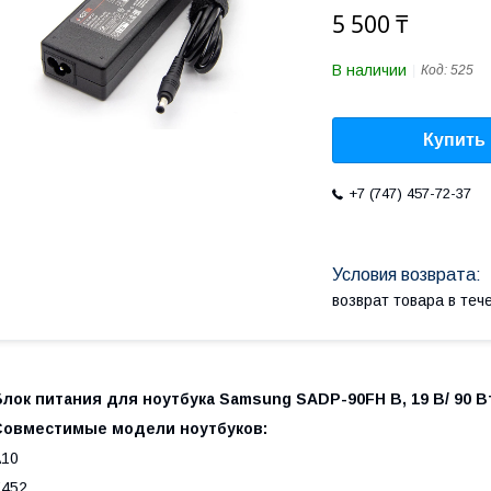
5 500 ₸
В наличии
Код:
525
Купить
+7 (747) 457-72-37
возврат товара в те
лок питания для ноутбука Samsung SADP-90FH B, 19 В/ 90 Вт (
Совместимые модели ноутбуков:
A10
E452