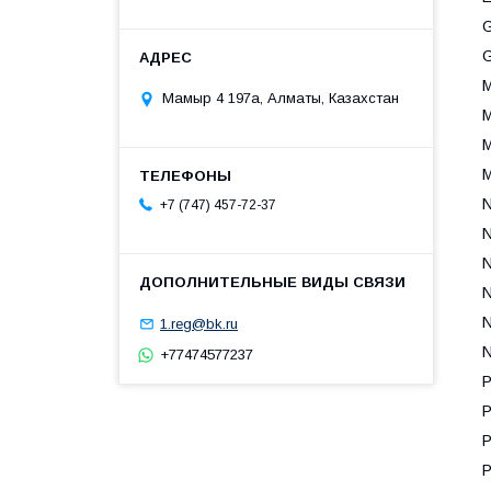
Мамыр 4 197а, Алматы, Казахстан
M
M
+7 (747) 457-72-37
1.reg@bk.ru
+77474577237