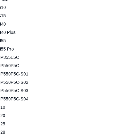
G10
G15
M40
40 Plus
M55
55 Pro
NP355E5C
NP550P5C
NP550P5C-S01
NP550P5C-S02
NP550P5C-S03
NP550P5C-S04
P10
P20
P25
P28