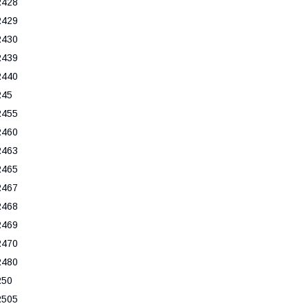
R428
R429
R430
R439
R440
R45
R455
R460
R463
R465
R467
R468
R469
R470
R480
R50
R505