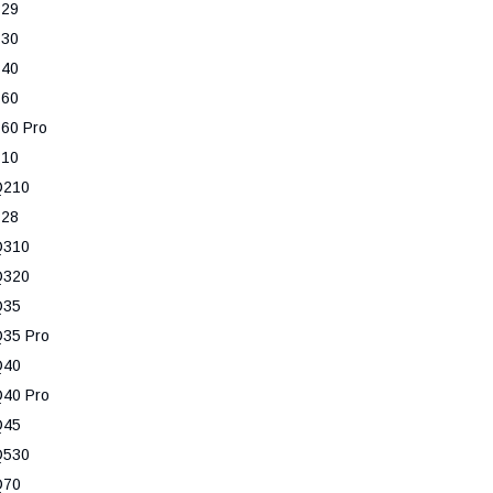
P29
P30
P40
P60
60 Pro
P10
Q210
P28
Q310
Q320
Q35
35 Pro
Q40
40 Pro
Q45
Q530
Q70