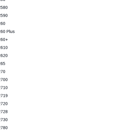
R580
R590
R60
60 Plus
R60+
R610
R620
R65
R70
R700
R710
R719
R720
R728
R730
R780