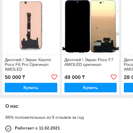
Дисплей / Экран Xiaomi
Дисплей \ Экран Poco F7
Дисп
Poco F6 Pro Оригинал
AMOLED оригинал
Poco
AMOLED
AMO
50 000
49 000
28 
₸
₸
Купить
Купить
О нас
88% положительных из 8 отзывов за год
Работает с 11.02.2021