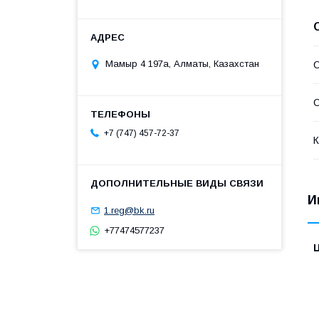
Мамыр 4 197а, Алматы, Казахстан
С
С
+7 (747) 457-72-37
К
И
1.reg@bk.ru
+77474577237