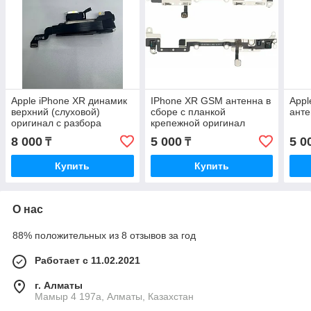
Apple iPhone XR динамик
IPhone XR GSM антенна в
Appl
верхний (слуховой)
сборе с планкой
анте
оригинал с разбора
крепежной оригинал
(снятый)
снятая
8 000
5 000
5 0
₸
₸
Купить
Купить
О нас
88% положительных из 8 отзывов за год
Работает с 11.02.2021
г. Алматы
Мамыр 4 197а, Алматы, Казахстан