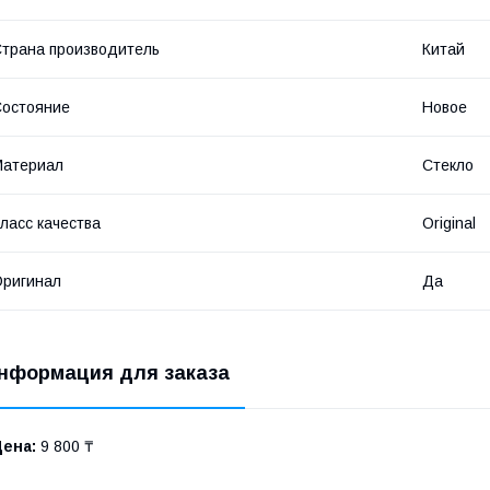
трана производитель
Китай
остояние
Новое
Материал
Стекло
ласс качества
Original
ригинал
Да
нформация для заказа
Цена:
9 800 ₸