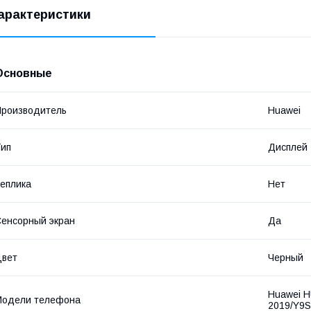
арактеристики
Основные
роизводитель
Huawei
ип
Дисплей
еплика
Нет
енсорный экран
Да
Цвет
Черный
Huawei H
Модели телефона
2019/Y9S