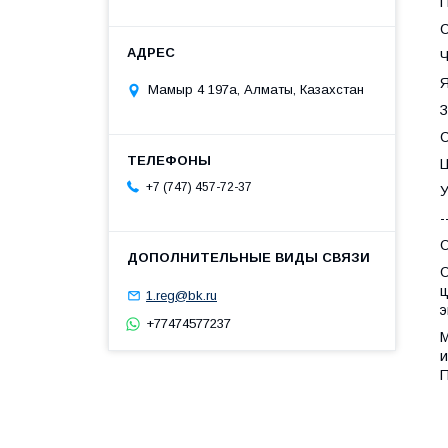
П
С
Ч
Я
Мамыр 4 197а, Алматы, Казахстан
З
С
Ц
+7 (747) 457-72-37
У
-
О
О
ц
1.reg@bk.ru
э
+77474577237
М
и
П