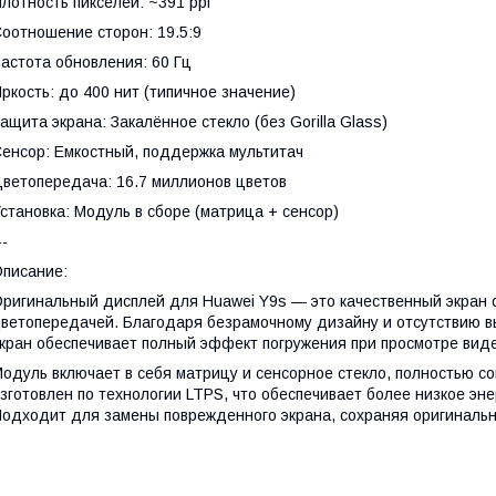
лотность пикселей: ~391 ppi
оотношение сторон: 19.5:9
астота обновления: 60 Гц
ркость: до 400 нит (типичное значение)
ащита экрана: Закалённое стекло (без Gorilla Glass)
енсор: Емкостный, поддержка мультитач
ветопередача: 16.7 миллионов цветов
становка: Модуль в сборе (матрица + сенсор)
--
писание:
ригинальный дисплей для Huawei Y9s — это качественный экран
ветопередачей. Благодаря безрамочному дизайну и отсутствию 
кран обеспечивает полный эффект погружения при просмотре виде
одуль включает в себя матрицу и сенсорное стекло, полностью со
зготовлен по технологии LTPS, что обеспечивает более низкое эн
одходит для замены поврежденного экрана, сохраняя оригинально