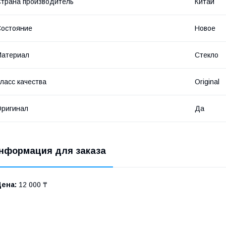
трана производитель
Китай
остояние
Новое
Материал
Стекло
ласс качества
Original
ригинал
Да
нформация для заказа
Цена:
12 000 ₸