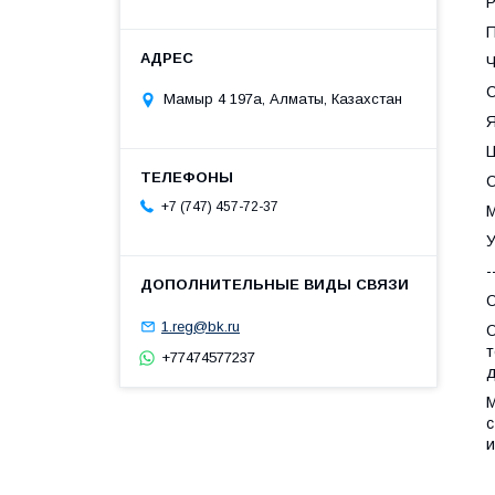
Р
П
Ч
С
Мамыр 4 197а, Алматы, Казахстан
Я
Ц
С
+7 (747) 457-72-37
М
У
-
О
1.reg@bk.ru
О
т
+77474577237
д
М
с
и