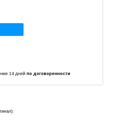
чение 14 дней
по договоренности
гинал):