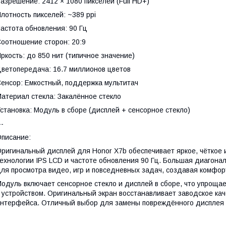
азрешение: 2412 × 1080 пикселей (Full HD+)
лотность пикселей: ~389 ppi
астота обновления: 90 Гц
оотношение сторон: 20:9
ркость: до 850 нит (типичное значение)
ветопередача: 16.7 миллионов цветов
енсор: Емкостный, поддержка мультитач
атериал стекла: Закалённое стекло
становка: Модуль в сборе (дисплей + сенсорное стекло)
--
писание:
ригинальный дисплей для Honor X7b обеспечивает яркое, чёткое
ехнологии IPS LCD и частоте обновления 90 Гц. Большая диагон
ля просмотра видео, игр и повседневных задач, создавая комфор
одуль включает сенсорное стекло и дисплей в сборе, что упрощае
 устройством. Оригинальный экран восстанавливает заводское кач
нтерфейса. Отличный выбор для замены повреждённого дисплея б