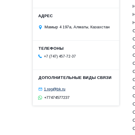
H
H
H
Мамыр 4 197а, Алматы, Казахстан
+7 (747) 457-72-37
1.reg@bk.ru
+77474577237