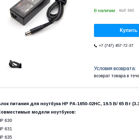
В наличии
Код:
565
Купить
+7 (747) 457-72-37
возврат товара в те
лок питания для ноутбука HP PA-1650-02HC, 19.5 В/ 65 Вт (3.33
Совместимые модели ноутбуков:
P 630
P 631
P 635