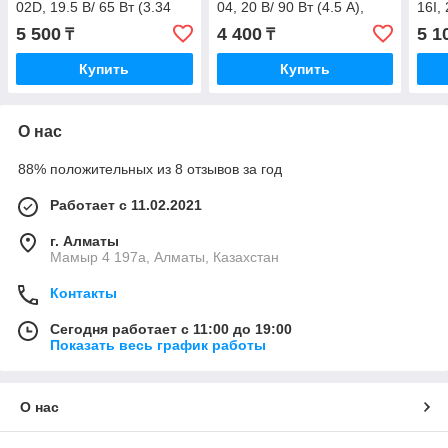
02D, 19.5 В/ 65 Вт (3.34
04, 20 В/ 90 Вт (4.5 А),
16I, 
А), 7.4/0.7/5.0 мм
5.5/2.5 мм, Verton
прям
5 500
4 400
5 1
₸
₸
Vert
Купить
Купить
О нас
88% положительных из 8 отзывов за год
Работает с 11.02.2021
г. Алматы
Мамыр 4 197а, Алматы, Казахстан
Контакты
Сегодня работает с 11:00 до 19:00
Показать весь график работы
О нас