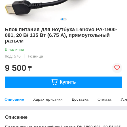
Блок питания для ноутбука Lenovo PA-1900-
081, 20 В/ 135 Вт (6.75 А), прямоугольный
разъем
В наличии
Код: 576
Розница
9 500
₸
Купить
Описание
Характеристики
Доставка
Оплата
Усл
Описание
Блок питания для ноутбука Lenovo PA-1900-081, 20 В/ 135