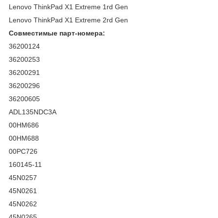
Lenovo ThinkPad X1 Extreme 1rd Gen
Lenovo ThinkPad X1 Extreme 2rd Gen
Совместимые парт-номера:
36200124
36200253
36200291
36200296
36200605
ADL135NDC3A
00HM686
00HM688
00PC726
160145-11
45N0257
45N0261
45N0262
45N0265