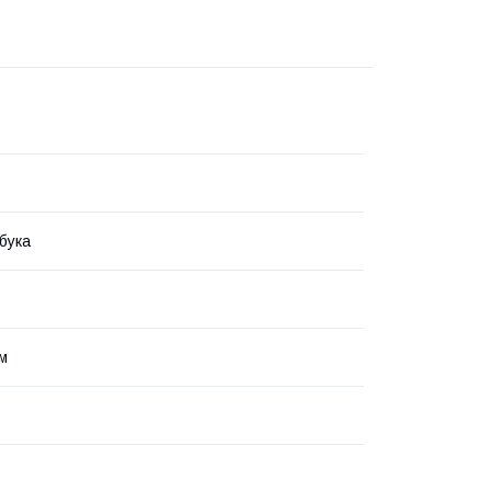
бука
мм