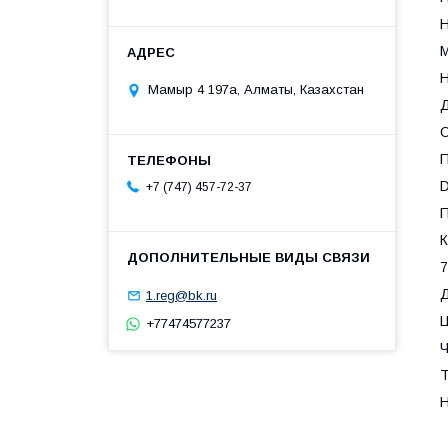
H
Мамыр 4 197а, Алматы, Казахстан
Д
D
+7 (747) 457-72-37
К
7
1.reg@bk.ru
+77474577237
Т