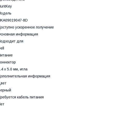
untKey
Модель
HKA09019047-8D
оступно ускоренное получение
Основная информация
Подходит для
ell
Питание
оннектор
.4 x 5.0 мм, игла
Дополнительная информация
Цвет
Черный
ребуется кабель питания
Нет