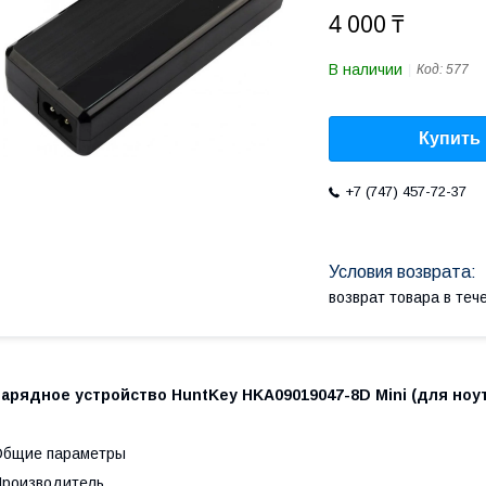
4 000 ₸
В наличии
Код:
577
Купить
+7 (747) 457-72-37
возврат товара в те
арядное устройство HuntKey HKA09019047-8D Mini (для ноут
Общие параметры
роизводитель