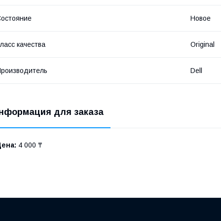
остояние
Новое
ласс качества
Original
роизводитель
Dell
нформация для заказа
Цена:
4 000 ₸