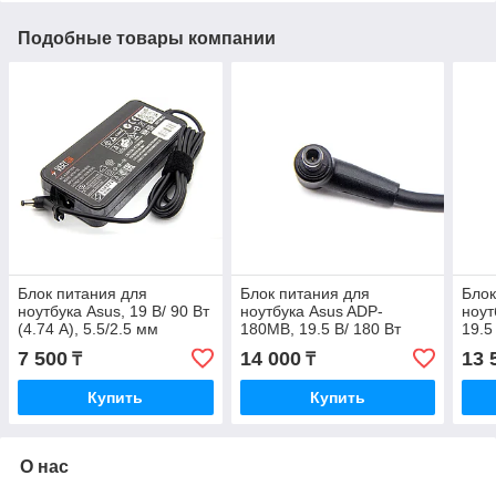
Подобные товары компании
Блок питания для
Блок питания для
Блок
ноутбука Asus, 19 В/ 90 Вт
ноутбука Asus ADP-
ноут
(4.74 А), 5.5/2.5 мм
180MB, 19.5 В/ 180 Вт
19.5
(9.23 А), 6.0/3.7 мм, Slim,
5.5/
7 500
14 000
13 
₸
₸
Verton
Купить
Купить
О нас