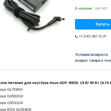
В наличии
Код:
603
Купить
+7 (747) 457-72-37
возврат товара в те
лок питания для ноутбука Asus ADP-90DB. 19 В/ 90 Вт (4.74 А
Asus GL704GV
Asus GX502GV
Asus GX531GX
Asus ROG GL504GS