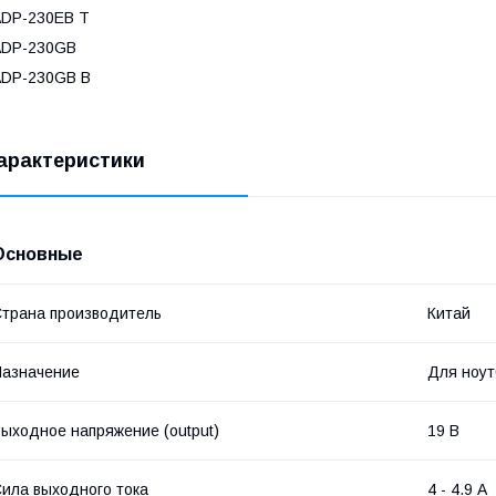
ADP-230EB T
ADP-230GB
ADP-230GB B
арактеристики
Основные
трана производитель
Китай
азначение
Для ноут
ыходное напряжение (output)
19 В
ила выходного тока
4 - 4.9 А