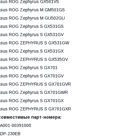
Asus ROG Zephyrus GX501VS
Asus ROG Zephyrus M GM501GS
Asus ROG Zephyrus M GU502GU
sus ROG Zephyrus S GX531GS
sus ROG Zephyrus S GX531GV
Asus ROG ZEPHYRUS S GX531GW
sus ROG Zephyrus S GX531GX
Asus ROG ZEPHYRUS S GX535GV
sus ROG Zephyrus S GX701
sus ROG Zephyrus S GX701GV
Asus ROG ZEPHYRUS S GX701GVR
Asus ROG Zephyrus S GX701GWR
sus ROG Zephyrus S GX701GX
Asus ROG ZEPHYRUS S GX701GXR
Совместимые парт-номера:
A001-00391000
ADP-230EB