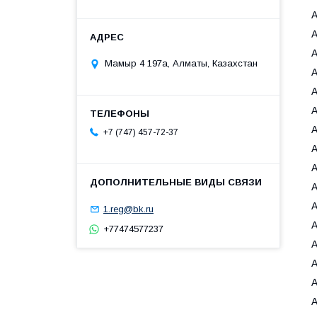
Мамыр 4 197а, Алматы, Казахстан
A
A
A
+7 (747) 457-72-37
A
A
A
A
1.reg@bk.ru
A
+77474577237
A
A
A
A