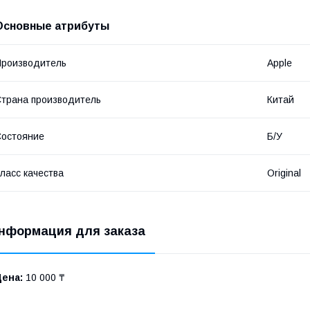
Основные атрибуты
роизводитель
Apple
трана производитель
Китай
остояние
Б/У
ласс качества
Original
нформация для заказа
Цена:
10 000 ₸