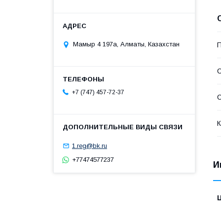
Мамыр 4 197а, Алматы, Казахстан
П
С
+7 (747) 457-72-37
С
К
1.reg@bk.ru
+77474577237
И