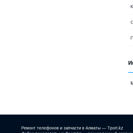
К
О
П
И
Ремонт телефонов и запчасти в Алматы — Tport.kz