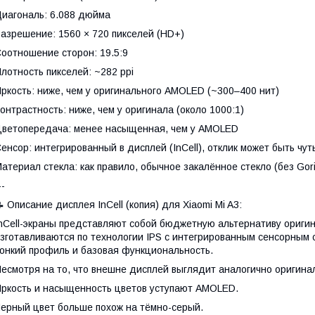
иагональ: 6.088 дюйма
азрешение: 1560 × 720 пикселей (HD+)
оотношение сторон: 19.5:9
лотность пикселей: ~282 ppi
ркость: ниже, чем у оригинального AMOLED (~300–400 нит)
онтрастность: ниже, чем у оригинала (около 1000:1)
ветопередача: менее насыщенная, чем у AMOLED
енсор: интегрированный в дисплей (InCell), отклик может быть чу
атериал стекла: как правило, обычное закалённое стекло (без Goril
--
 Описание дисплея InCell (копия) для Xiaomi Mi A3:
nCell-экраны представляют собой бюджетную альтернативу ориги
зготавливаются по технологии IPS с интегрированным сенсорным с
онкий профиль и базовая функциональность.
есмотря на то, что внешне дисплей выглядит аналогично оригинал
ркость и насыщенность цветов уступают AMOLED.
ерный цвет больше похож на тёмно-серый.