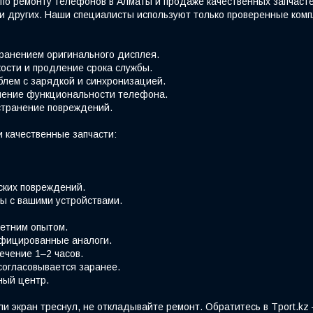
по ремонту телефонов в Алматы и продаже качественных запчаст
e и других. Наши специалисты используют только проверенные ко
хранением оригинального дисплея.
ости и продление срока службы.
блем с зарядкой и синхронизацией.
вление функциональности телефона.
странение повреждений.
 качественные запчасти:
ских повреждений.
ы с вашими устройствами.
етним опытом.
фицированные аналоги.
ечение 1–2 часов.
согласовывается заранее.
ный центр.
ли экран треснул, не откладывайте ремонт. Обратитесь в Tport.k