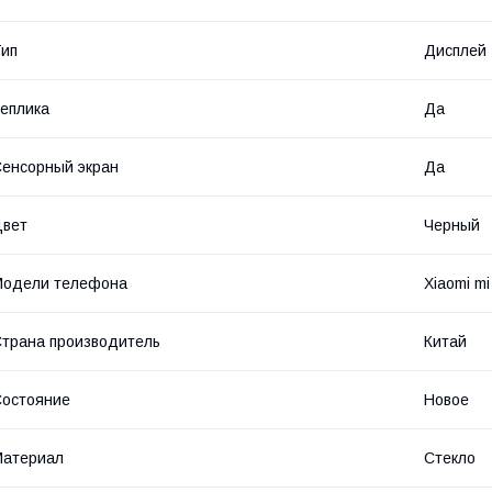
ип
Дисплей
еплика
Да
енсорный экран
Да
Цвет
Черный
Модели телефона
Xiaomi mi
трана производитель
Китай
остояние
Новое
Материал
Стекло