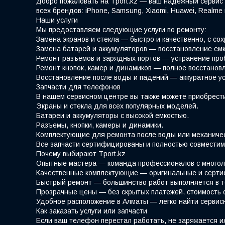
Добро пожаловать на Tport.kz — ваш надежный сервис 
всех брендов: iPhone, Samsung, Xiaomi, Huawei, Realm
Наши услуги
Мы предоставляем следующие услуги по ремонту:
Замена экранов и стекла — быстро и качественно, с со
Замена батарей и аккумуляторов — восстановление емк
Ремонт разъемов и зарядных портов — устранение про
Ремонт кнопок, камер и динамиков — полное восстано
Восстановление после воды и падений — аккуратное у
Запчасти для телефонов
В нашем сервисном центре вы также можете приобрести
Экраны и стекла для всех популярных моделей.
Батареи и аккумуляторы с высокой емкостью.
Разъемы, кнопки, камеры и динамики.
Комплектующие для ремонта после воды или механиче
Все запчасти сертифицированы и полностью совместим
Почему выбирают Tport.kz
Опытные мастера — команда профессионалов с многол
Качественные комплектующие — оригинальные и серти
Быстрый ремонт — большинство работ выполняется в т
Прозрачные цены — без скрытых платежей, стоимость 
Удобное расположение в Алматы — легко найти сервис
Как заказать услуги или запчасти
Если ваш телефон перестал работать, не заряжается и