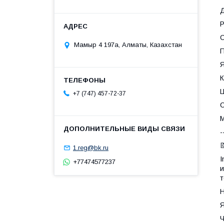
Д
Р
С
Мамыр 4 197а, Алматы, Казахстан
П
Я
К
Ц
+7 (747) 457-72-37
С
М
-

1.reg@bk.ru
I
+77474577237
и
т
Н
Я
Ч