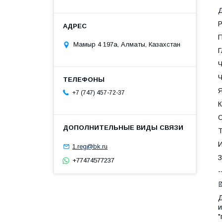
Д
Р
П
Мамыр 4 197а, Алматы, Казахстан
Г
Ч
Ч
Я
+7 (747) 457-72-37
К
С
Т
И
1.reg@bk.ru
З
+77474577237
-

Д
и
"