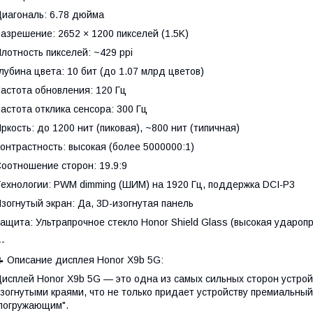
иагональ: 6.78 дюйма
азрешение: 2652 × 1200 пикселей (1.5K)
лотность пикселей: ~429 ppi
лубина цвета: 10 бит (до 1.07 млрд цветов)
астота обновления: 120 Гц
астота отклика сенсора: 300 Гц
ркость: до 1200 нит (пиковая), ~800 нит (типичная)
онтрастность: высокая (более 5000000:1)
оотношение сторон: 19.9:9
ехнологии: PWM dimming (ШИМ) на 1920 Гц, поддержка DCI-P3
зогнутый экран: Да, 3D-изогнутая панель
ащита: Ультрапрочное стекло Honor Shield Glass (высокая удароп
--
 Описание дисплея Honor X9b 5G:
исплей Honor X9b 5G — это одна из самых сильных сторон устрой
зогнутыми краями, что не только придает устройству премиальны
погружающим".