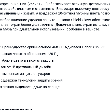
азрешение 1.5K (2652×1200) обеспечивает отличную детализацию
нтерфейс плавным и отзывчивым. Благодаря широкому цветовому 
асыщенным и живым, а поддержка 10-битной глубины цвета позво
собое внимание уделено защите — Honor Shield Glass обеспечива
елает экран более долговечным. Дополнительно, экран использует
а глаза при длительном использовании, особенно в темноте.
--
 Преимущества оригинального AMOLED-дисплея Honor X9b 5G:
лавная частота обновления 120 Гц
лубокие цвета и высокая яркость
зогнутый премиальный дизайн
овышенная защита от ударов
оддержка технологий защиты зрения
тличная видимость даже на солнце
арактеристики