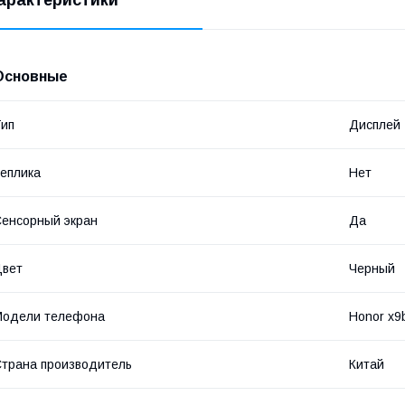
Основные
ип
Дисплей
еплика
Нет
енсорный экран
Да
Цвет
Черный
Модели телефона
Honor x9
трана производитель
Китай