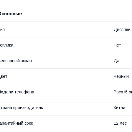
Основные
ип
Дисплей
еплика
Нет
енсорный экран
Да
Цвет
Черный
Модели телефона
Poco f6 p
трана производитель
Китай
арантийный срок
12 мес