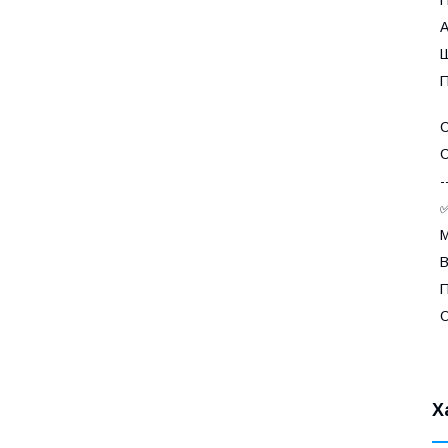
A
Ш
П
С
С
-
✅
М
В
П
О
Х