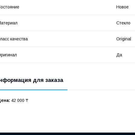
остояние
Новое
Материал
Стекло
ласс качества
Original
ригинал
Да
нформация для заказа
Цена:
42 000 ₸