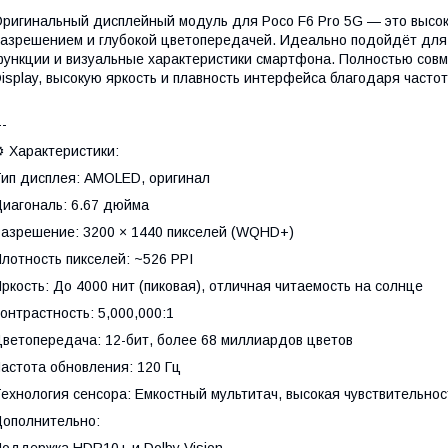
ригинальный дисплейный модуль для Poco F6 Pro 5G — это высо
азрешением и глубокой цветопередачей. Идеально подойдёт для 
ункции и визуальные характеристики смартфона. Полностью совм
isplay, высокую яркость и плавность интерфейса благодаря часто
--
 Характеристики:
ип дисплея: AMOLED, оригинал
иагональ: 6.67 дюйма
азрешение: 3200 × 1440 пикселей (WQHD+)
лотность пикселей: ~526 PPI
ркость: До 4000 нит (пиковая), отличная читаемость на солнце
онтрастность: 5,000,000:1
ветопередача: 12-бит, более 68 миллиардов цветов
астота обновления: 120 Гц
ехнология сенсора: Емкостный мультитач, высокая чувствительнос
ополнительно:
оддержка HDR10+ и Dolby Vision