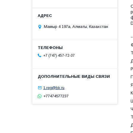
О
р
ф
D
Мамыр 4 197а, Алматы, Казахстан
-
⚙
Т
+7 (747) 457-72-37
Д
Р
П
Я
1.reg@bk.ru
К
+77474577237
Ц
Ч
Т
Д
П