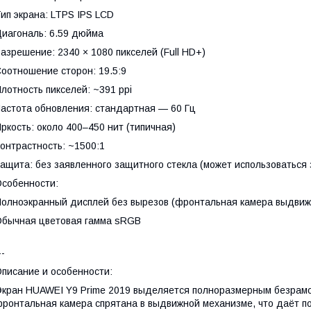
ип экрана: LTPS IPS LCD
иагональ: 6.59 дюйма
азрешение: 2340 × 1080 пикселей (Full HD+)
оотношение сторон: 19.5:9
лотность пикселей: ~391 ppi
астота обновления: стандартная — 60 Гц
ркость: около 400–450 нит (типичная)
онтрастность: ~1500:1
ащита: без заявленного защитного стекла (может использоваться 
собенности:
олноэкранный дисплей без вырезов (фронтальная камера выдвиж
бычная цветовая гамма sRGB
--
писание и особенности:
кран HUAWEI Y9 Prime 2019 выделяется полноразмерным безрамо
ронтальная камера спрятана в выдвижной механизме, что даёт по