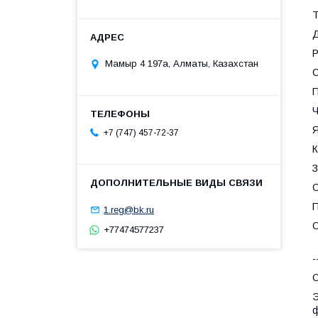
Т
Д
Р
Мамыр 4 197а, Алматы, Казахстан
С
П
Ч
Я
+7 (747) 457-72-37
К
З
О
П
1.reg@bk.ru
О
+77474577237
-
О
Э
ф