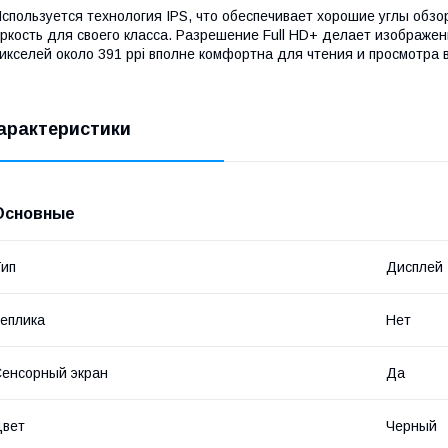
спользуется технология IPS, что обеспечивает хорошие углы обз
ркость для своего класса. Разрешение Full HD+ делает изображен
икселей около 391 ppi вполне комфортна для чтения и просмотра 
арактеристики
Основные
ип
Дисплей
еплика
Нет
енсорный экран
Да
Цвет
Черный