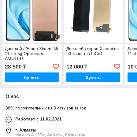
Дисплей / Экран Xiaomi Mi
Дисплей \ экран Xiaomi mi
Дисп
11 lite 5g Оригинал
a3 качество InCell
11 li
AMOLED
28 500
12 000
10 
₸
₸
Купить
Купить
О нас
88% положительных из 8 отзывов за год
Работает с 11.02.2021
г. Алматы
Мамыр 4 197а, Алматы, Казахстан