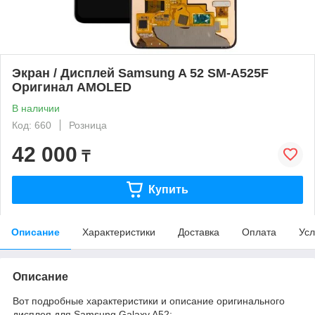
Экран / Дисплей Samsung A 52 SM-A525F
Оригинал AMOLED
В наличии
Код: 660
Розница
42 000
₸
Купить
Описание
Характеристики
Доставка
Оплата
Усл
Описание
Вот подробные характеристики и описание оригинального
дисплея для Samsung Galaxy A52: