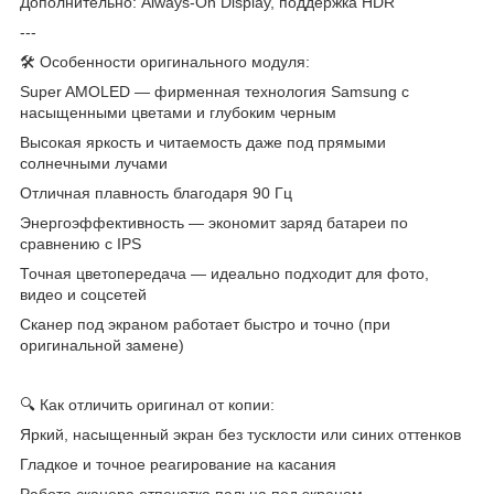
Дополнительно: Always-On Display, поддержка HDR
---
🛠 Особенности оригинального модуля:
Super AMOLED — фирменная технология Samsung с
насыщенными цветами и глубоким черным
Высокая яркость и читаемость даже под прямыми
солнечными лучами
Отличная плавность благодаря 90 Гц
Энергоэффективность — экономит заряд батареи по
сравнению с IPS
Точная цветопередача — идеально подходит для фото,
видео и соцсетей
Сканер под экраном работает быстро и точно (при
оригинальной замене)
🔍 Как отличить оригинал от копии:
Яркий, насыщенный экран без тусклости или синих оттенков
Гладкое и точное реагирование на касания
Работа сканера отпечатка пальца под экраном