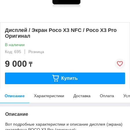
Дисплей / Экран Poco X3 NFC / Poco X3 Pro
Оригинал
В наличии
Код: 695
Розница
9 000
₸
Купить
Описание
Характеристики
Доставка
Оплата
Усл
Описание
Вот подробные характеристики и описание дисплея (экрана)
смартфона POCO X3 Pro (оригинал):