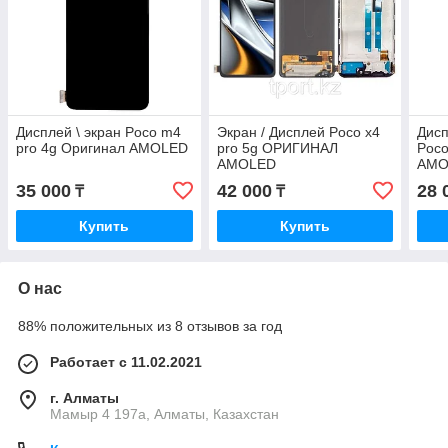
Дисплей \ экран Poco m4
Экран / Дисплей Poco x4
Дисп
pro 4g Оригинал AMOLED
pro 5g ОРИГИНАЛ
Poco
AMOLED
AMO
35 000
42 000
28 
₸
₸
Купить
Купить
О нас
88% положительных из 8 отзывов за год
Работает с 11.02.2021
г. Алматы
Мамыр 4 197а, Алматы, Казахстан