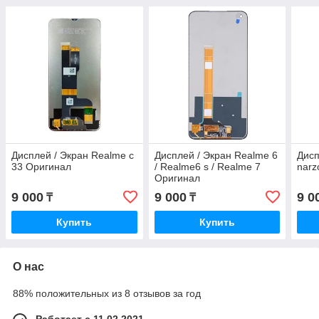
Дисплей / Экран Realme c
Дисплей / Экран Realme 6
Дисп
33 Оригинал
/ Realme6 s / Realme 7
narz
Оригинал
9 000
9 000
9 0
₸
₸
Купить
Купить
О нас
88% положительных из 8 отзывов за год