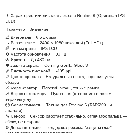
---
📱 Характеристики дисплея / экрана Realme 6 (Оригинал IPS
LCD)
Параметр Значение
📐 Диагональ 6.5 дюйма
🔍 Разрешение 2400 × 1080 пикселей (Full HD+)
🌈 Тип матрицы IPS LCD
🔄 Частота обновления 90 Гц
🌟 Яркость До 480 нит
🛡 Защита экрана Corning Gorilla Glass 3
📏 Плотность пикселей ~405 ppi
🎨 Цветопередача Натуральные цвета, хорошие углы
обзора
📐 Форм-фактор Плоский экран, тонкие рамки
🤳 Вырез под камеру Пуанч-хол (отверстие) в левом
верхнем углу
📦 Совместимость Только для Realme 6 (RMX2001 и
аналоги)
🔧 Сенсор Сенсор работает стабильно, отпечаток пальца —
сбоку, не в экране
⚙ Дополнительно Поддержка режима "защиты глаз",
ночной режим, плавная прокрутка